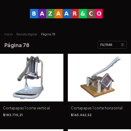
Inicio
.
Revista digital
.
Página 78
Página 78
FILTRAR
Cortapapas 1 corte vertical
Cortapapas 1 corte horizontal
$183.710,21
$165.462,52